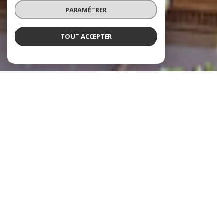
PARAMÉTRER
TOUT ACCEPTER
À PROPOS
LE ROY-BARRÉ IMMOBILIER VOUS
ACCOMPAGNE
Le Roy-Barré Immobilier est une agence immobilière indépendante
située à Hyères, spécialisée dans la transaction immobilière, la
location, la gestion locative et le syndic de copropriété.
Nous accompagnons nos clients à Hyères,
Carqueiranne, La Crau, Solliès-Pont, Solliès-