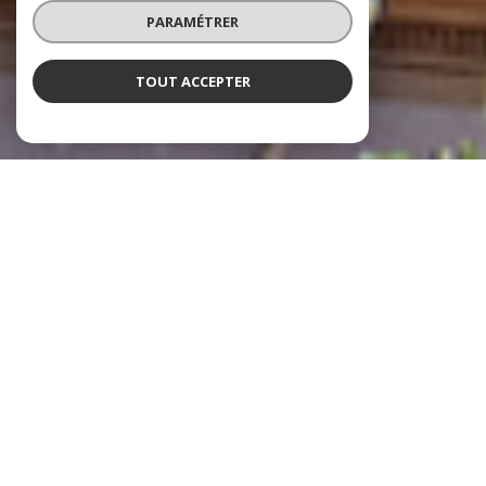
PARAMÉTRER
TOUT ACCEPTER
À PROPOS
LE ROY-BARRÉ IMMOBILIER VOUS
ACCOMPAGNE
Le Roy-Barré Immobilier est une agence immobilière indépendante
située à Hyères, spécialisée dans la transaction immobilière, la
location, la gestion locative et le syndic de copropriété.
Nous accompagnons nos clients à Hyères,
Carqueiranne, La Crau, Solliès-Pont, Solliès-