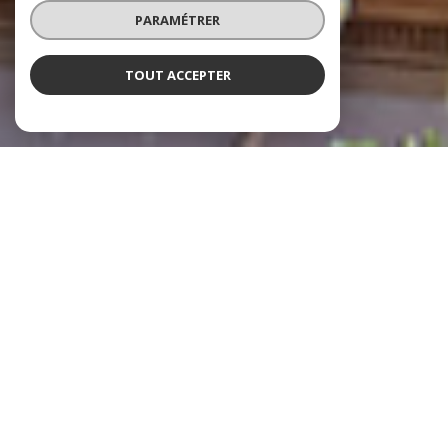
PARAMÉTRER
TOUT ACCEPTER
À PROPOS
LE ROY-BARRÉ IMMOBILIER VOUS
ACCOMPAGNE
Le Roy-Barré Immobilier est une agence immobilière indépendante
située à Hyères, spécialisée dans la transaction immobilière, la
location, la gestion locative et le syndic de copropriété.
Nous accompagnons nos clients à Hyères,
Carqueiranne, La Crau, Solliès-Pont, Solliès-