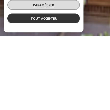
PARAMÉTRER
TOUT ACCEPTER
À PROPOS
LE ROY-BARRÉ IMMOBILIER VOUS
ACCOMPAGNE
Le Roy-Barré Immobilier est une agence immobilière indépendante
située à Hyères, spécialisée dans la transaction immobilière, la
location, la gestion locative et le syndic de copropriété.
Nous accompagnons nos clients à Hyères,
Carqueiranne, La Crau, Solliès-Pont, Solliès-